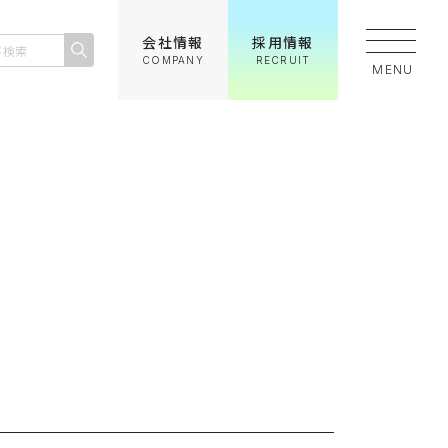
お役立ち情報
会社情報
採用情報
COMPANY
RECRUIT
MENU
お薬Q&A
薬局の機能
管理栄養士のレシピ
カリウムについて
わせ