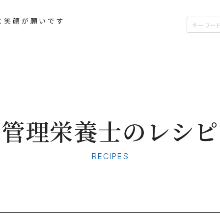
つもと薬局のサービス
と笑顔が願いです
のサービス
管理栄養士の栄養相談
E処方箋受付
在宅訪問サービス
QRコード
企業・地域向けサービス
りつけ薬剤師
特定保健指導
管理栄養士のレシピ
検査キット在庫状況
RECIPES
お知らせ
お問い合