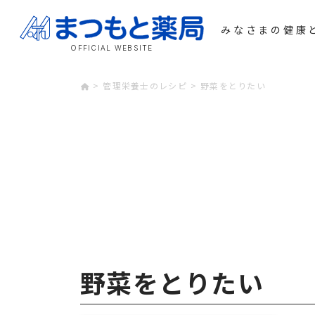
店舗一覧
ま
みなさまの健康
OFFICIAL WEBSITE
本店
薬局
管理栄養士のレシピ
野菜をとりたい
自由が丘店
LIN
西6条店
領収書
フロンティア店
かか
めむろ店
抗原
しかおい店
野菜をとりたい