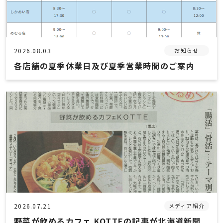
薬局のサービス
2026.08.03
お知らせ
LINE処方箋受付
各店舗の夏季休業日及び夏季営業時間のご案内
領収書QRコード
かかりつけ薬剤師
抗原検査キット在庫状況
管理栄養士の栄養相談
在宅訪問サービス
2026.07.21
メディア紹介
企業・地域向けサービス
野菜が飲めるカフェ KOTTEの記事が北海道新聞