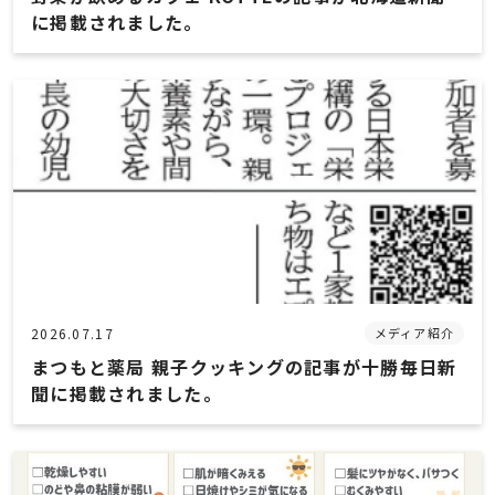
に掲載されました。
特定保健指導
お役立ち情報
お薬Q&A
薬局の機能
管理栄養士のレシピ
2026.07.17
メディア紹介
まつもと薬局 親子クッキングの記事が十勝毎日新
カリウムについて
聞に掲載されました。